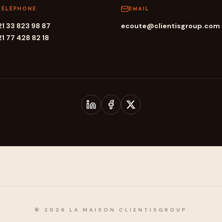
TÉLÉPHONE
EMAIL
1 33 823 98 87
ecoute@clientisgroup.com
1 77 428 82 18
© 2026 LA MAISON CLIENTISGROUP