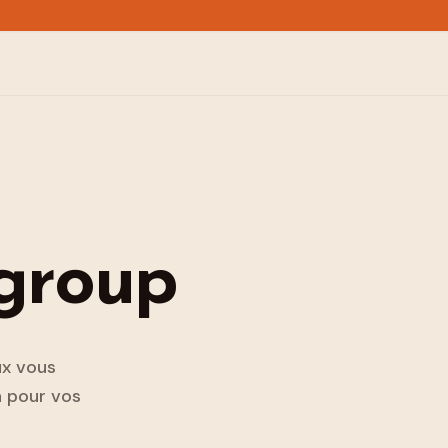
sgroup
ux vous
n pour vos